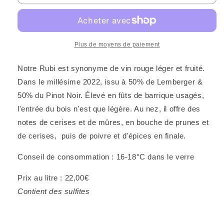
Rubis
Rubis
2022
2022
(6
(6
bouteilles)
bouteilles)
Plus de moyens de paiement
Notre Rubi est synonyme de vin rouge léger et fruité.
Dans le millésime 2022, issu à 50% de Lemberger &
50% du Pinot Noir. Élevé en fûts de barrique usagés,
l'entrée du bois n'est que légère. Au nez, il offre des
notes de cerises et de mûres, en bouche de prunes et
de cerises, puis de poivre et d'épices en finale.
Conseil de consommation : 16-18°C dans le verre
Prix au litre : 22,00€
Contient des sulfites